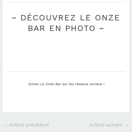
~ DÉCOUVREZ LE ONZE
BAR EN PHOTO ~
Suivez Le Onze Bar sur les réseaux sociaux !
F
I
a
n
c
s
e
t
b
a
o
g
←
Article précédent
Article suivant
→
o
r
k
a