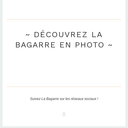
~ DÉCOUVREZ LA
BAGARRE EN PHOTO ~
Suivez La Bagarre sur les réseaux sociaux !
I
n
s
t