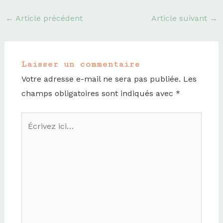
a
g
←
Article précédent
Article suivant
→
r
a
m
Laisser un commentaire
Votre adresse e-mail ne sera pas publiée.
Les
champs obligatoires sont indiqués avec
*
Écrivez
ici…