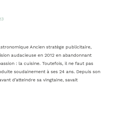
T
23
tronomique Ancien stratège publicitaire,
ision audacieuse en 2012 en abandonnant
ssion : la cuisine. Toutefois, il ne faut pas
produite soudainement à ses 24 ans. Depuis son
ant d’atteindre sa vingtaine, savait