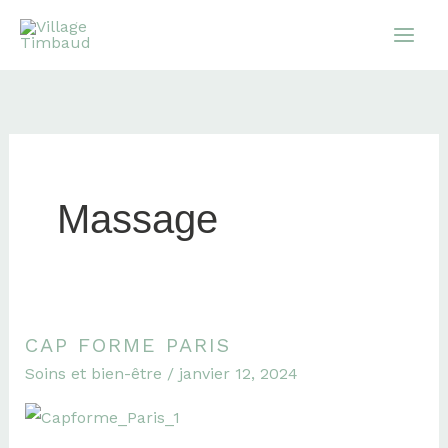
Aller
au
contenu
Massage
CAP FORME PARIS
Cap
Soins et bien-être
/
janvier 12, 2024
Forme
Paris