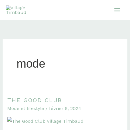
Aller
au
contenu
mode
THE GOOD CLUB
The
Mode et lifestyle
/
février 9, 2024
Good
Club