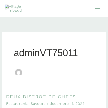
Aller
au
contenu
adminVT75011
DEUX BISTROT DE CHEFS
Deux
Restaurants
,
Saveurs
/
décembre 11, 2024
bistrot