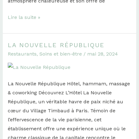
atmosphère chaleureuse et son offre de
Lire la suite »
LA NOUVELLE RÉPUBLIQUE
La
Restaurants
,
Soins et bien-être
/
mai 28, 2024
Nouvelle
République
La Nouvelle République Hôtel, hammam, massage
& coworking Découvrez L’Hôtel La Nouvelle
République, un véritable havre de paix niché au
cœur du Village Timbaud à Paris. Témoin de
l’effervescence de la vie parisienne, cet
établissement offre une expérience unique où le
charme classique de la capitale rencontre le