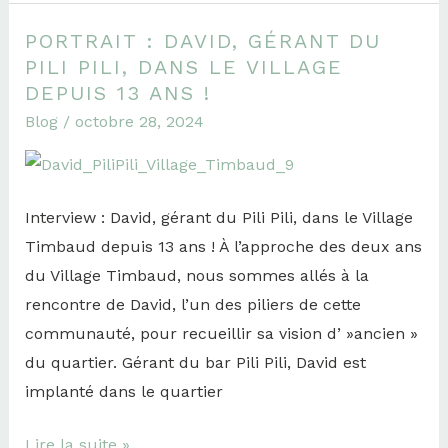
PORTRAIT : DAVID, GÉRANT DU
Portrait
PILI PILI, DANS LE VILLAGE
:
DEPUIS 13 ANS !
David,
Blog
/
octobre 28, 2024
gérant
du
Pili
Pili,
Interview : David, gérant du Pili Pili, dans le Village
dans
Timbaud depuis 13 ans ! À l’approche des deux ans
le
du Village Timbaud, nous sommes allés à la
Village
rencontre de David, l’un des piliers de cette
depuis
communauté, pour recueillir sa vision d’ »ancien »
13
du quartier. Gérant du bar Pili Pili, David est
ans
implanté dans le quartier
!
Lire la suite »